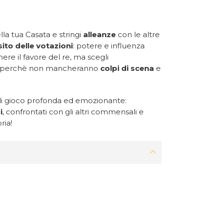
la tua Casata e stringi
alleanze
con le altre
ito delle votazioni
: potere e influenza
ere il favore del re, ma scegli
ti, perchè non mancheranno
colpi di scena
e
di gioco profonda ed emozionante:
i
, confrontati con gli altri commensali e
ria!