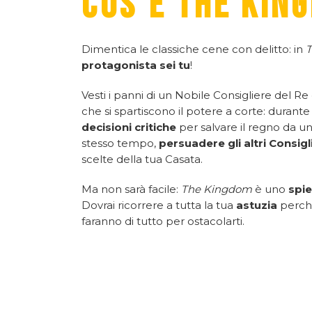
COS'È THE KIN
Dimentica le classiche cene con delitto: in
protagonista sei tu
!
Vesti i panni di un Nobile Consigliere del Re 
che si spartiscono il potere a corte: durant
decisioni critiche
per salvare il regno da u
stesso tempo,
persuadere gli altri Consigl
scelte della tua Casata.
Ma non sarà facile:
The Kingdom
è uno
spie
Dovrai ricorrere a tutta la tua
astuzia
perchè
faranno di tutto per ostacolarti.