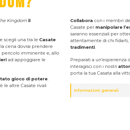
GDOM?
The Kingdom
il
Collabora
con i membri del
Casate per
manipolare l’es
saranno essenziali per otten
e scegli una tra le
Casate
attentamente di chi fidar
e la cena dovrai prendere
tradimenti
.
n pericolo imminente e, allo
ieri
ad appoggiare le
Preparati a un’esperienza 
interagisci con i nostri
attor
porta la tua Casata alla vitto
tato gioco di potere
.
 le altre Casate rivali
Informazioni generali