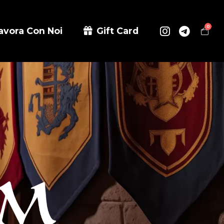
0
avora Con Noi
Gift Card